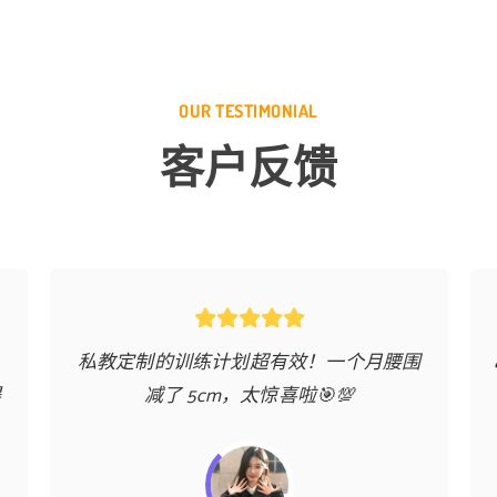
OUR TESTIMONIAL
客户反馈
私教定制的训练计划超有效！一个月腰围
得
减了 5cm，太惊喜啦🎯💯