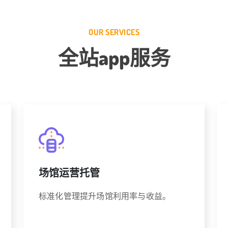
OUR SERVICES
全站app服务
场馆运营托管
标准化管理提升场馆利用率与收益。