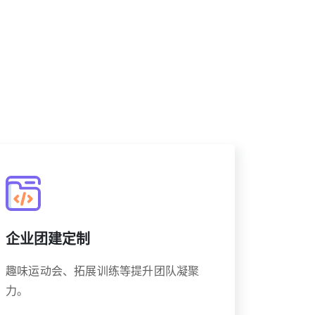
企业团建定制
趣味运动会、拓展训练等提升团队凝聚
力。